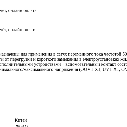
чёт, онлайн оплата
чёт, онлайн оплата
значены для применения в сетях переменного тока частотой 50
иты от перегрузки и короткого замыкания в электроустановках
полнительными устройствами – вспомогательный контакт состо
инимального/максимального напряжения (OUVT-X1, UVT-X1, OV
Китай
296827