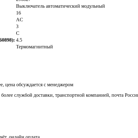
Выключатель автоматический модульный
16
AC
3
C
0898):
4.5
Термомагнитный
ее, цена обсуждается с менеджером
и более службой доставки, транспортной компанией, почта Росси
чёт, онлайн оплата