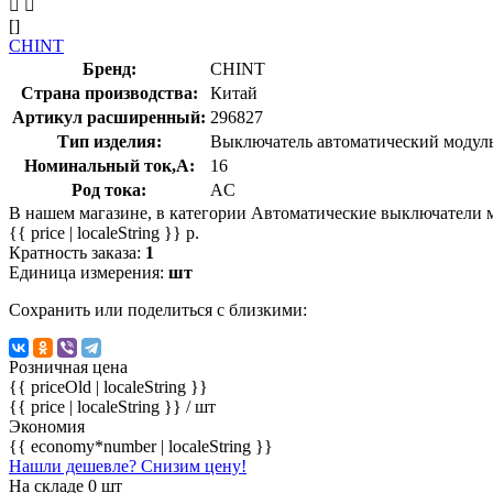
[]
CHINT
Бренд:
CHINT
Страна производства:
Китай
Артикул расширенный:
296827
Тип изделия:
Выключатель автоматический модул
Номинальный ток,А:
16
Род тока:
AC
В нашем магазине, в категории Автоматические выключатели 
{{ price | localeString }} р.
Кратность заказа:
1
Единица измерения:
шт
Сохранить или поделиться с близкими:
Розничная цена
{{ priceOld | localeString }}
{{ price | localeString }}
/ шт
Экономия
{{ economy*number | localeString }}
Нашли дешевле? Снизим цену!
На складе 0 шт