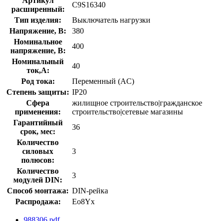
Артикул
C9S16340
расширенный:
Тип изделия:
Выключатель нагрузки
Напряжение, В:
380
Номинальное
400
напряжение, В:
Номинальный
40
ток,А:
Род тока:
Переменный (AC)
Степень защиты:
IP20
Сфера
жилищное строительство|гражданское
применения:
строительство|сетевые магазины
Гарантийный
36
срок, мес:
Количество
силовых
3
полюсов:
Количество
3
модулей DIN:
Способ монтажа:
DIN-рейка
Распродажа:
Eo8Yx
988306.pdf