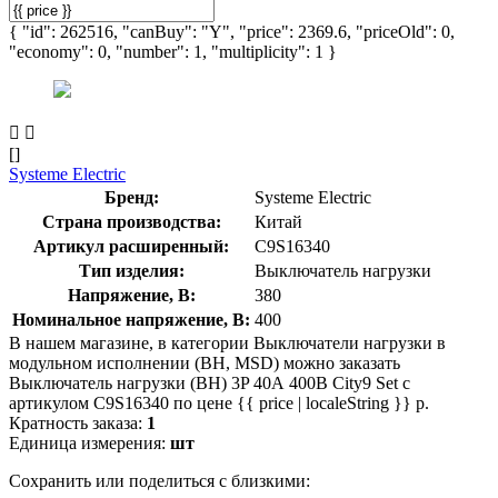
{ "id": 262516, "canBuy": "Y", "price": 2369.6, "priceOld": 0,
"economy": 0, "number": 1, "multiplicity": 1 }
[]
Systeme Electric
Бренд:
Systeme Electric
Страна производства:
Китай
Артикул расширенный:
C9S16340
Тип изделия:
Выключатель нагрузки
Напряжение, В:
380
Номинальное напряжение, В:
400
В нашем магазине, в категории Выключатели нагрузки в
модульном исполнении (ВН, MSD) можно заказать
Выключатель нагрузки (ВН) 3P 40А 400В City9 Set с
артикулом C9S16340 по цене {{ price | localeString }} р.
Кратность заказа:
1
Единица измерения:
шт
Сохранить или поделиться с близкими: