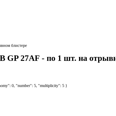
рывном блистере
 GP 27АF - по 1 шт. на отрыв
omy": 0, "number": 5, "multiplicity": 5 }