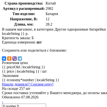
Страна производства:
Китай
Артикул расширенный:
2982
Тип изделия:
Батарея
Напряжение, В:
12
Длина, мм:
28.2
В нашем магазине, в категории Другие одноразовые батарейки м
localeString }} р.
Кратность заказа:
5
Единица измерения:
шт
Сохранить или поделиться с близкими:
Розничная цена
{{ priceOld | localeString }}
{{ price | localeString }}
/ шт
Экономия
{{ economy*number | localeString }}
Нашли дешевле? Снизим цену!
На складе 257 шт
Сроки поставки уточняйте у Вашего менеджера, до оплаты зака
Обновлено 07.08.2026
-