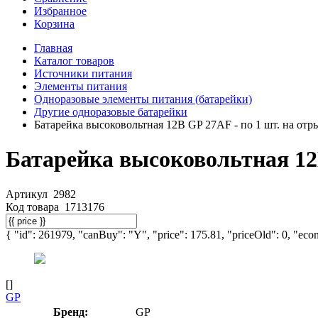
Избранное
Корзина
Главная
Каталог товаров
Источники питания
Элементы питания
Одноразовые элементы питания (батарейки)
Другие одноразовые батарейки
Батарейка высоковольтная 12В GP 27АF - по 1 шт. на от
Батарейка высоковольтная 12В
Артикул
2982
Код товара
1713176
{ "id": 261979, "canBuy": "Y", "price": 175.81, "priceOld": 0, "econ
[]
GP
Бренд:
GP