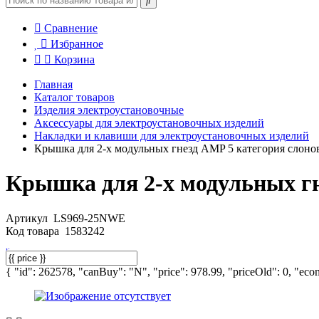
Сравнение
Избранное
Корзина
Главная
Каталог товаров
Изделия электроустановочные
Аксессуары для электроустановочных изделий
Накладки и клавиши для электроустановочных изделий
Крышка для 2-x модульных гнезд AMP 5 категория слонов
Крышка для 2-x модульных гн
Артикул
LS969-25NWE
Код товара
1583242
{ "id": 262578, "canBuy": "N", "price": 978.99, "priceOld": 0, "econ