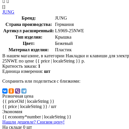
[]
JUNG
Бренд:
JUNG
Страна производства:
Германия
Артикул расширенный:
LS969-25NWE
Тип изделия:
Крышка
Цвет:
Бежевый
Материал изделия:
Пластик
В нашем магазине, в категории Накладки и клавиши для элект
25NWE по цене {{ price | localeString }} р.
Кратность заказа:
1
Единица измерения:
шт
Сохранить или поделиться с близкими:
Розничная цена
{{ priceOld | localeString }}
{{ price | localeString }}
/ шт
Экономия
{{ economy*number | localeString }}
Нашли дешевле? Снизим цену!
На складе 0 шт