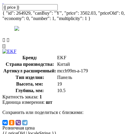
{ "id": 264929, "canBuy": "Y", "price": 3502.03, "priceOld": 0,
"economy": 0, "number": 1, "multiplicity": 1 }
[]
Бренд:
EKF
Страна производства:
Китай
Артикул расширенный:
mccb99m-a-179
Тип изделия:
Панель
Высота, мм:
19
Глубина, мм:
10.5
Кратность заказа:
1
Единица измерения:
шт
Сохранить или поделиться с близкими:
Розничная цена
{{ priceOld | localeString }}