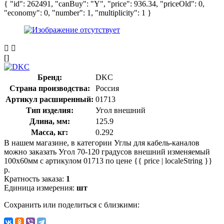
{ "id": 262491, "canBuy": "Y", "price": 936.34, "priceOld": 0,
"economy": 0, "number": 1, "multiplicity": 1 }
[]
Бренд:
DKC
Страна производства:
Россия
Артикул расширенный:
01713
Тип изделия:
Угол внешний
Длина, мм:
125.9
Масса, кг:
0.292
В нашем магазине, в категории Углы для кабель-каналов
можно заказать Угол 70-120 градусов внешний изменяемый
100x60мм с артикулом 01713 по цене {{ price | localeString }}
р.
Кратность заказа:
1
Единица измерения:
шт
Сохранить или поделиться с близкими: