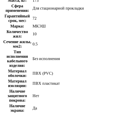
Масса, кг:
173
Сфера
Для стационарной прокладки
применения:
Гарантийный
72
срок, мес:
Марка:
МКЭШ
Количество
10
жил:
Сечение жилы,
0.5
мм2:
Тип
исполнения
Без исполнения
кабельного
изделия:
Материал
ПВХ (PVC)
оболочки:
Материал
ПВХ пластикат
изоляции:
Наличие
защитного
Нет
покрова:
Наличие
Да
экрана: