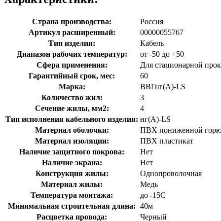
Страна производства:
Россия
Артикул расширенный:
00000055767
Тип изделия:
Кабель
Диапазон рабочих температур:
от -50 до +50
Сфера применения:
Для стационарной про
Гарантийный срок, мес:
60
Марка:
ВВГнг(A)-LS
Количество жил:
3
Сечение жилы, мм2:
4
Тип исполнения кабельного изделия:
нг(A)-LS
Материал оболочки:
ПВХ пониженной горюч
Материал изоляции:
ПВХ пластикат
Наличие защитного покрова:
Нет
Наличие экрана:
Нет
Конструкция жилы:
Однопроволочная
Материал жилы:
Медь
Температура монтажа:
до -15С
Минимальная строительная длина:
40м
Расцветка провода:
Черный