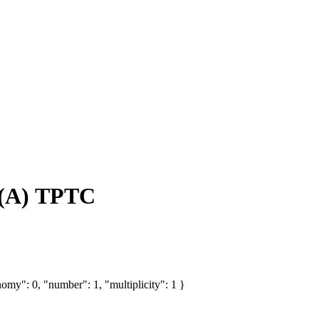
4(А) ТРТС
omy": 0, "number": 1, "multiplicity": 1 }