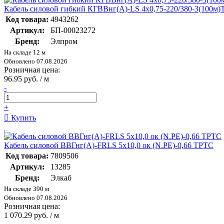
Кабель силовой гибкий КГВВнг(А)-LS 4х0,75-220/380-3(100м
Код товара:
4943262
Артикул:
БП-00023272
Бренд:
Элпром
На складе 12 м
Обновлено 07.08.2026
Розничная цена:
96.95 руб. / м
-
+
Купить
Кабель силовой ВВГнг(А)-FRLS 5х10,0 ок (N.РЕ)-0,66 ТРТС
Код товара:
7809506
Артикул:
13285
Бренд:
Элкаб
На складе 390 м
Обновлено 07.08.2026
Розничная цена:
1 070.29 руб. / м