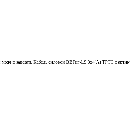
ожно заказать Кабель силовой ВВГнг-LS 3х4(А) ТРТС с артикулом