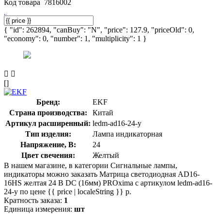
Код товара
7816002
{ "id": 262894, "canBuy": "N", "price": 127.9, "priceOld": 0,
"economy": 0, "number": 1, "multiplicity": 1 }
[]
Бренд:
EKF
Страна производства:
Китай
Артикул расширенный:
ledm-ad16-24-y
Тип изделия:
Лампа индикаторная
Напряжение, В:
24
Цвет свечения:
Желтый
В нашем магазине, в категории Сигнальные лампы,
индикаторы можно заказать Матрица светодиодная AD16-
16HS желтая 24 В DC (16мм) PROxima с артикулом ledm-ad16-
24-y по цене {{ price | localeString }} р.
Кратность заказа:
1
Единица измерения:
шт