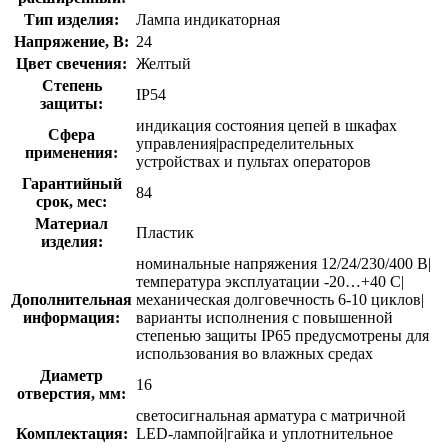
Тип изделия:
Лампа индикаторная
Напряжение, В:
24
Цвет свечения:
Желтый
Степень
IP54
защиты:
индикация состояния цепей в шкафах
Сфера
управления|распределительных
применения:
устройствах и пультах операторов
Гарантийный
84
срок, мес:
Материал
Пластик
изделия:
номинальные напряжения 12/24/230/400 В|
температура эксплуатации -20…+40 С|
Дополнительная
механическая долговечность 6-10 циклов|
информация:
варианты исполнения с повышенной
степенью защиты IP65 предусмотрены для
использования во влажных средах
Диаметр
16
отверстия, мм:
светосигнальная арматура с матричной
Комплектация:
LED-лампой|гайка и уплотнительное