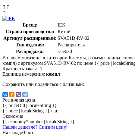
[]
Бренд:
IEK
Страна производства:
Китай
Артикул расширенный:
SVA51D-RV-02
Тип изделия:
Расширитель
Распродажа:
sale630
В нашем магазине, в категории Клеммы, разъемы, шины, сил
компл) с артикулом SVA51D-RV-02 по цене {{ price | localeString
Кратность заказа:
1
Единица измерения:
компл
Сохранить или поделиться с близкими:
Розничная цена
{{ priceOld | localeString }}
{{ price | localeString }}
/ шт
Экономия
{{ economy*number | localeString }}
Нашли дешевле? Снизим цену!
На складе 0 шт