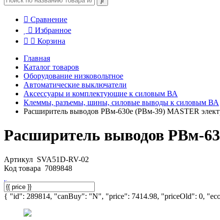
Сравнение
Избранное
Корзина
Главная
Каталог товаров
Оборудование низковольтное
Автоматические выключатели
Аксессуары и комплектующие к силовым ВА
Клеммы, разъемы, шины, силовые выводы к силовым ВА
Расширитель выводов РВм-630e (РВм-39) MASTER элект
Расширитель выводов РВм-63
Артикул
SVA51D-RV-02
Код товара
7089848
{ "id": 289814, "canBuy": "N", "price": 7414.98, "priceOld": 0, "eco