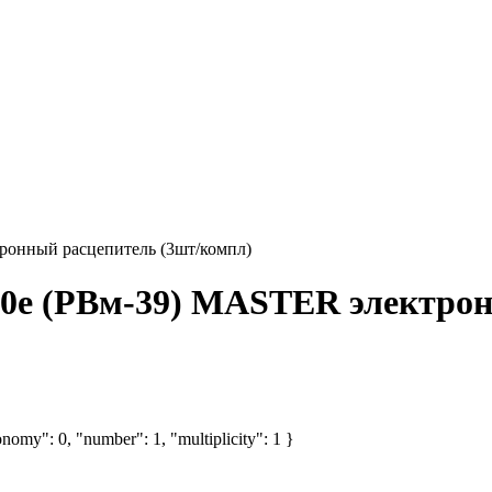
ронный расцепитель (3шт/компл)
0e (РВм-39) MASTER электрон
nomy": 0, "number": 1, "multiplicity": 1 }