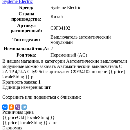
Systeme Electric
Бренд:
Systeme Electric
Страна
Китай
производства:
Артикул
C9F34102
расширенный:
Выключатель автоматический
Тип изделия:
модульный
Номинальный ток,А:
2
Род тока:
Переменный (AC)
В нашем магазине, в категории Автоматические выключатели
модульные можно заказать Автоматический выключатель C
2A 1P 4,5kA City9 Set с артикулом C9F34102 по цене {{ price |
localeString }} р.
Кратность заказа:
1
Единица измерения:
шт
Сохранить или поделиться с близкими:
Розничная цена
{{ priceOld | localeString }}
{{ price | localeString }}
/ шт
Экономия