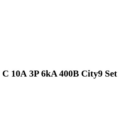
 10А 3P 6kA 400В City9 Set