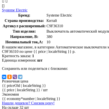
[]
Systeme Electric
Бренд:
Systeme Electric
Страна производства:
Китай
Артикул расширенный:
C9F36310
Тип изделия:
Выключатель автоматический модул
Напряжение, В:
380
Номинальный ток,А:
10
В нашем магазине, в категории Автоматические выключатели 
C9F36310 по цене {{ price | localeString }} р.
Кратность заказа:
1
Единица измерения:
шт
Сохранить или поделиться с близкими:
Розничная цена
{{ priceOld | localeString }}
{{ price | localeString }}
/ шт
Экономия
{{ economy*number | localeString }}
Нашли дешевле? Снизим цену!
На складе 32 шт