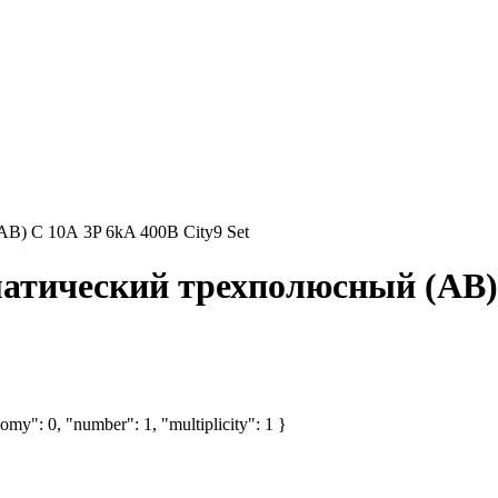
В) С 10А 3P 6kA 400В City9 Set
тический трехполюсный (АВ) С
omy": 0, "number": 1, "multiplicity": 1 }