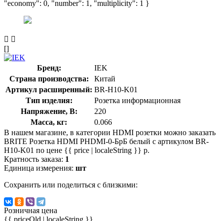
"economy": 0, "number": 1, "multiplicity": 1 }
[]
Бренд:
IEK
Страна производства:
Китай
Артикул расширенный:
BR-H10-K01
Тип изделия:
Розетка информационная
Напряжение, В:
220
Масса, кг:
0.066
В нашем магазине, в категории HDMI розетки можно заказать
BRITE Розетка HDMI РHDMI-0-БрБ белый с артикулом BR-
H10-K01 по цене {{ price | localeString }} р.
Кратность заказа:
1
Единица измерения:
шт
Сохранить или поделиться с близкими:
Розничная цена
{{ priceOld | localeString }}