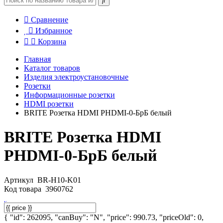
Сравнение
Избранное
Корзина
Главная
Каталог товаров
Изделия электроустановочные
Розетки
Информационные розетки
HDMI розетки
BRITE Розетка HDMI РHDMI-0-БрБ белый
BRITE Розетка HDMI
РHDMI-0-БрБ белый
Артикул
BR-H10-K01
Код товара
3960762
{ "id": 262095, "canBuy": "N", "price": 990.73, "priceOld": 0,