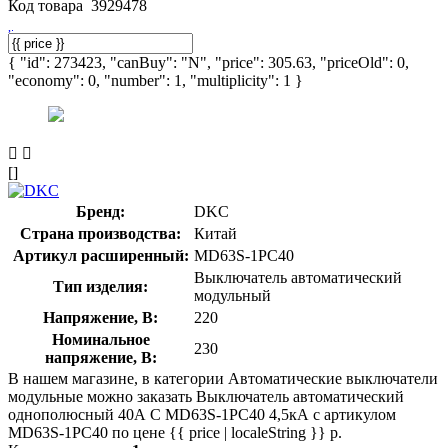
Код товара
3929478
{ "id": 273423, "canBuy": "N", "price": 305.63, "priceOld": 0,
"economy": 0, "number": 1, "multiplicity": 1 }
[]
Бренд:
DKC
Страна производства:
Китай
Артикул расширенный:
MD63S-1PC40
Выключатель автоматический
Тип изделия:
модульный
Напряжение, В:
220
Номинальное
230
напряжение, В:
В нашем магазине, в категории Автоматические выключатели
модульные можно заказать Выключатель автоматический
однополюсный 40А C MD63S-1PC40 4,5кА с артикулом
MD63S-1PC40 по цене {{ price | localeString }} р.