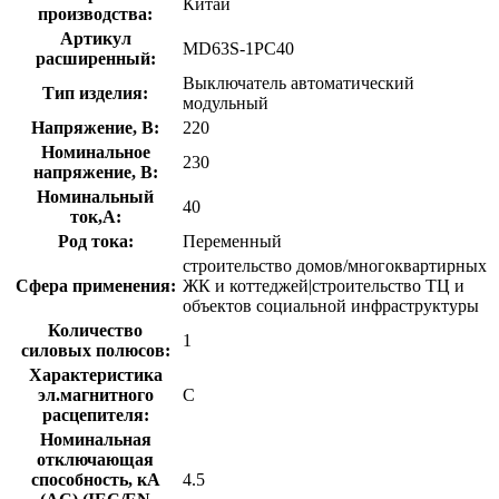
Китай
производства:
Артикул
MD63S-1PC40
расширенный:
Выключатель автоматический
Тип изделия:
модульный
Напряжение, В:
220
Номинальное
230
напряжение, В:
Номинальный
40
ток,А:
Род тока:
Переменный
строительство домов/многоквартирных
Сфера применения:
ЖК и коттеджей|строительство ТЦ и
объектов социальной инфраструктуры
Количество
1
силовых полюсов:
Характеристика
эл.магнитного
C
расцепителя:
Номинальная
отключающая
способность, кA
4.5