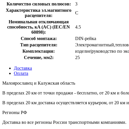
Количество силовых полюсов:
3
Характеристика эл.магнитного
C
расцепителя:
Номинальная отключающая
способность, кA (AC) (IEC/EN
4.5
60898):
Способ монтажа:
DIN-рейка
Тип расцепителя:
Электромагнитный,теплов
Комплектация:
изделие|руководство по эк
Сечение, мм2:
25
Доставка
Оплата
Малоярославец и Калужская область
В пределах 20 км от точки продажи - бесплатно, от 20 км и бол
В пределах 20 км доставка осуществляется курьером, от 20 км 
Регионы РФ
Доставка во все регионы России транспортными компаниями.