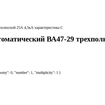
полюсной 25А 4,5кА характеристика С
оматический ВА47-29 трехпол
omy": 0, "number": 1, "multiplicity": 1 }