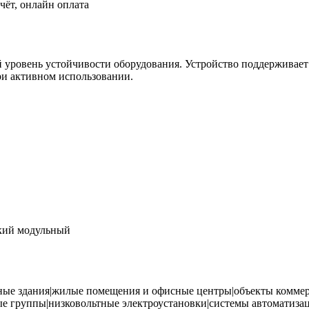
чёт, онлайн оплата
 уровень устойчивости оборудования. Устройство поддерживает
ри активном использовании.
кий модульный
ные здания|жилые помещения и офисные центры|объекты коммер
ые группы|низковольтные электроустановки|системы автоматиз