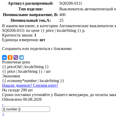
Артикул расширенный:
SQ0206-0111
Тип изделия:
Выключатель автоматический 
Номинальное напряжение, В:
400
Номинальный ток,А:
25
В нашем магазине, в категории Автоматические выключатели 
SQ0206-0111 по цене {{ price | localeString }} р.
Кратность заказа:
1
Единица измерения:
шт
Сохранить или поделиться с близкими:
Розничная цена
{{ priceOld | localeString }}
{{ price | localeString }}
/ шт
Экономия
{{ economy*number | localeString }}
Нашли дешевле? Снизим цену!
На складе 290 шт
Сроки поставки уточняйте у Вашего менеджера, до оплаты зака
Обновлено 06.08.2026
-
+