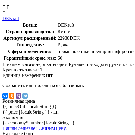
[]
DEKraft
Бренд:
DEKraft
Страна производства:
Китай
Артикул расширенный:
22938DEK
Тип изделия:
Ручка
Сфера применения:
промышленные предприятия|произво
Гарантийный срок, мес:
60
В нашем магазине, в категории Ручные приводы и ручки к силов
Кратность заказа:
1
Единица измерения:
шт
Сохранить или поделиться с близкими:
Розничная цена
{{ priceOld | localeString }}
{{ price | localeString }}
/ шт
Экономия
{{ economy*number | localeString }}
Нашли дешевле? Снизим цену!
На складе 0 шт