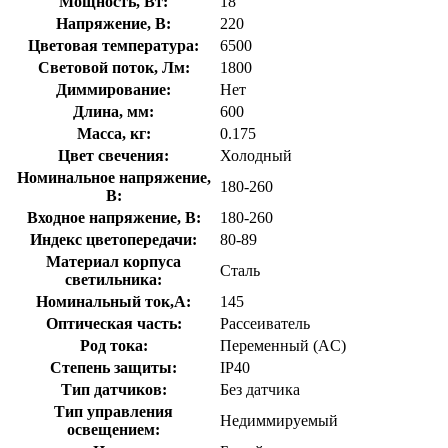
Мощность, Вт:
18
Напряжение, В:
220
Цветовая температура:
6500
Световой поток, Лм:
1800
Диммирование:
Нет
Длина, мм:
600
Масса, кг:
0.175
Цвет свечения:
Холодный
Номинальное напряжение,
180-260
В:
Входное напряжение, В:
180-260
Индекс цветопередачи:
80-89
Материал корпуса
Сталь
светильника:
Номинальный ток,А:
145
Оптическая часть:
Рассеиватель
Род тока:
Переменный (AC)
Степень защиты:
IP40
Тип датчиков:
Без датчика
Тип управления
Недиммируемый
освещением: