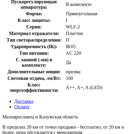
Пускорегулирующая
В комплекте
аппаратура:
Форма:
Прямоугольная
Класс защиты:
I
Серия:
WLF-2
Материал отражателя:
Пластик
Тип светораспределения:
П
Ударопрочность (IK):
IK05
Тип питания:
AC 220
С лампой (-ми) в
Да
комплекте:
Дополнительные опции:
призма
Световая отдача, лм/Вт:
100
Класс
A++, A+, A (LED)
энергоэффективности:
Доставка
Оплата
Малоярославец и Калужская область
В пределах 20 км от точки продажи - бесплатно, от 20 км и
более, цена обсуждается с менеджером