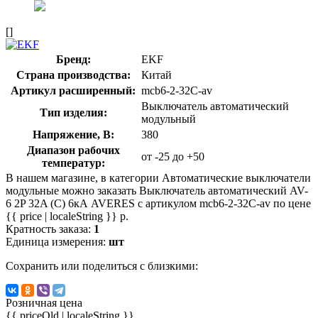
[]
Бренд:
EKF
Страна производства:
Китай
Артикул расширенный:
mcb6-2-32C-av
Выключатель автоматический
Тип изделия:
модульный
Напряжение, В:
380
Диапазон рабочих
от -25 до +50
температур:
В нашем магазине, в категории Автоматические выключатели
модульные можно заказать Выключатель автоматический AV-
6 2P 32A (C) 6кА AVERES с артикулом mcb6-2-32C-av по цене
{{ price | localeString }} р.
Кратность заказа:
1
Единица измерения:
шт
Сохранить или поделиться с близкими:
Розничная цена
{{ priceOld | localeString }}