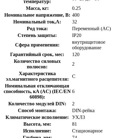
температур:
Масса, кг:
0.25
Номинальное напряжение, В:
400
Номинальный ток,А:
32
Род тока:
Переменный (AC)
Степень защиты:
IP20
внутрищитовое
Сфера применения:
оборудование
Гарантийный срок, мес:
120
Количество силовых
2
полюсов:
Характеристика
C
эл.магнитного расцепителя:
Номинальная отключающая
способность, кA (AC) (IEC/EN
6
60898):
Количество модулей DIN:
2
Способ монтажа:
DIN-рейка
Климатическое исполнение:
УХЛ3
Высота, мм:
81
Исполнение:
Стационарное
Глубина, мм:
74