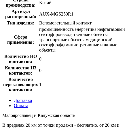
Китай
производства:
Артикул
AUX-MGS250R1
расширенный:
Тип изделия:
Вспомогательный контакт
промышленность|энергетика|нефтагазовый
сектор|производственные объекты|
Сфера
транспортные объекты|медицинский
применения:
сектор|цод|административные и жилые
объекты
Количество НО
0
контактов:
Количество НЗ
0
контактов:
Количество
переключающих
1
контактов:
Доставка
Оплата
Малоярославец и Калужская область
В пределах 20 км от точки продажи - бесплатно, от 20 км и