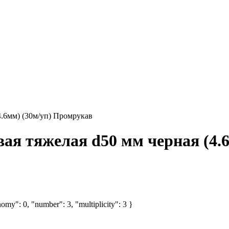
4.6мм) (30м/уп) Промрукав
вая тяжелая d50 мм черная (4.
omy": 0, "number": 3, "multiplicity": 3 }