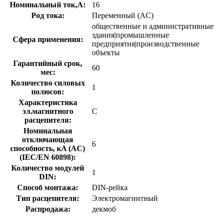
Номинальный ток,А:
16
Род тока:
Переменный (AC)
общественные и административные
здания|промышленные
Сфера применения:
предприятия|производственные
объекты
Гарантийный срок,
60
мес:
Количество силовых
1
полюсов:
Характеристика
эл.магнитного
C
расцепителя:
Номинальная
отключающая
6
способность, кA (AC)
(IEC/EN 60898):
Количество модулей
1
DIN:
Способ монтажа:
DIN-рейка
Тип расцепителя:
Электромагнитный
Распродажа:
декмоб