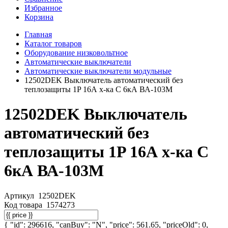
Избранное
Корзина
Главная
Каталог товаров
Оборудование низковольтное
Автоматические выключатели
Автоматические выключатели модульные
12502DEK Выключатель автоматический без
теплозащиты 1P 16А х-ка C 6кА ВА-103M
12502DEK Выключатель
автоматический без
теплозащиты 1P 16А х-ка C
6кА ВА-103M
Артикул
12502DEK
Код товара
1574273
{ "id": 296616, "canBuy": "N", "price": 561.65, "priceOld": 0,