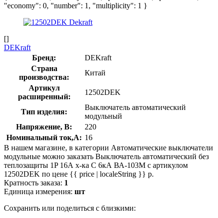
"economy": 0, "number": 1, "multiplicity": 1 }
[]
DEKraft
Бренд:
DEKraft
Страна
Китай
производства:
Артикул
12502DEK
расширенный:
Выключатель автоматический
Тип изделия:
модульный
Напряжение, В:
220
Номинальный ток,А:
16
В нашем магазине, в категории Автоматические выключатели
модульные можно заказать Выключатель автоматический без
теплозащиты 1P 16А х-ка C 6кА ВА-103M с артикулом
12502DEK по цене {{ price | localeString }} р.
Кратность заказа:
1
Единица измерения:
шт
Сохранить или поделиться с близкими: